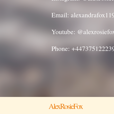
Email:
alexandrafox1
Youtube: @alexrosiefo
Phone: +44737512223
AlexRosieFox