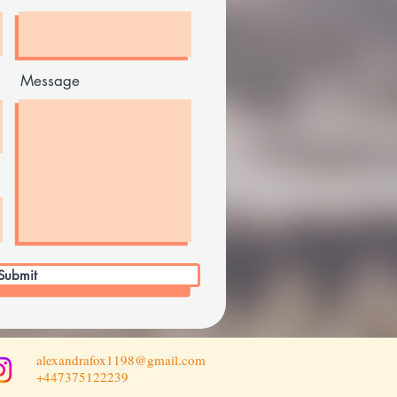
Message
Submit
alexandrafox1198@gmail.com
+447375122239