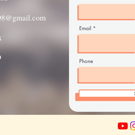
198@gmail.com
Email
x
9
Phone