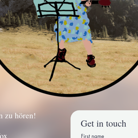
n zu hören!
Get in touch
fox
First name